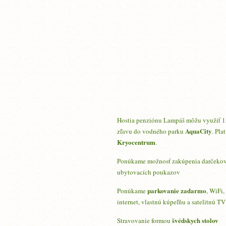
Hostia penziónu Lampáš môžu využíť 
AquaCity
zľavu do vodného parku
. Plat
Kryocentrum
.
Ponúkame možnosť zakúpenia darčeko
ubytovacích poukazov
parkovanie zadarmo
Ponúkame
, WiFi,
internet, vlastnú kúpeľňu a satelitnú TV
švédskych stolov
Stravovanie formou