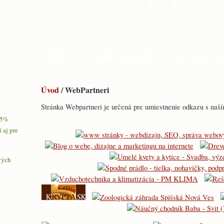
ÚVOD
UBYTOVANIE
OKOLIE - 
Úvod
/ WebPartneri
Stránka Webpartneri je určená pre umiestnenie odkazu s naší
15%
í aj pre
vých