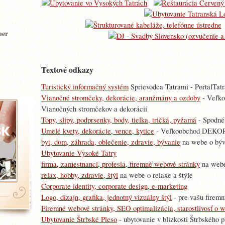
ber
Textové odkazy
Turistický informačný systém
Sprievodca Tatrami - PortalTatr
Vianočné stromčeky, dekorácie, aranžmány a ozdoby
- Veľk
Vianočných stromčekov a dekorácií
Topy, slipy, podprsenky, body, tielka, tričká, pyžamá
- Spodné
Umelé kvety, dekorácie, vence, kytice
- Veľkoobchod DEKOR
byt, dom, záhrada, oblečenie, zdravie, bývanie
na webe o býv
Ubytovanie Vysoké Tatry
firma, zamestnanci, profesia, firemné webové stránky
na webe 
relax, hobby, zdravie, štýl
na webe o relaxe a štýle
Corporate identity, corporate design, e-marketing
Logo, dizajn, grafika, jednotný vizuálny štýl
- pre vašu firemn
Firemné webové stránky, SEO optimalizácia, starostlivosť o 
Ubytovanie Štrbské Pleso
- ubytovanie v blízkosti Štrbského 