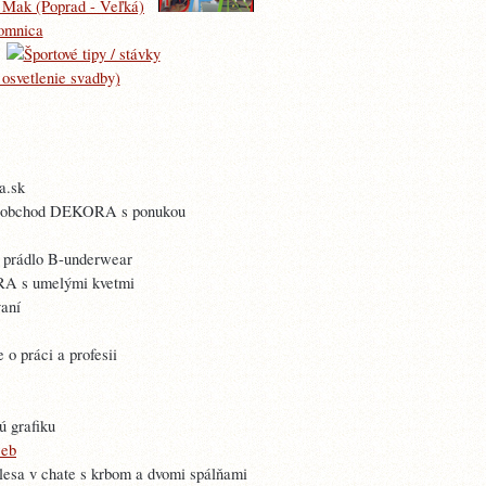
a.sk
oobchod DEKORA s ponukou
 prádlo B-underwear
A s umelými kvetmi
aní
o práci a profesii
ú grafiku
web
plesa v chate s krbom a dvomi spálňami